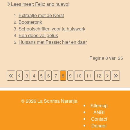
Lees meer: Feliz ano nuevo!
Extraatje met de Kerst
Boosterprik
Schoolschriften voor je huiswerk
Een doos vol geluk
Huisarts met Passie: hier en daar
Pagina 8 van 25
3
4
5
6
7
8
9
10
11
12
© 2026 La Sonrisa Naranja
Sitemap
ANBI
Contact
Doneer